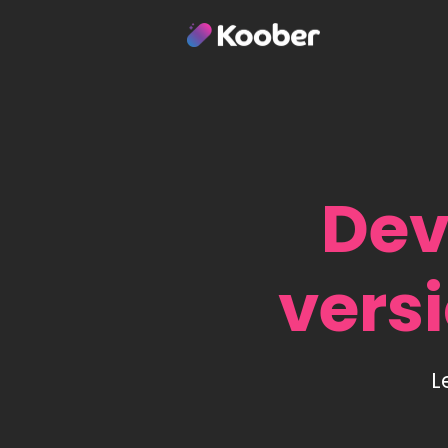
Dev
vers
L