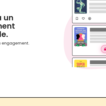
à un
ent
le.
ns engagement.