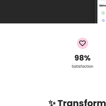
98
%
Satisfaction
✨ Transfor