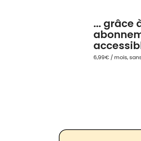
... grâce 
abonnem
accessib
6,99€ / mois, sa