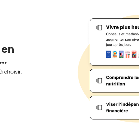
s en
..
 choisir.