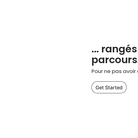
... rangé
parcours.
Pour ne pas avoir à
Get Started