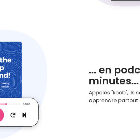
... en pod
minutes...
Appelés "koob", ils 
apprendre partout e