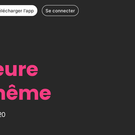
élécharger l'app
Se connecter
eure
-même
20