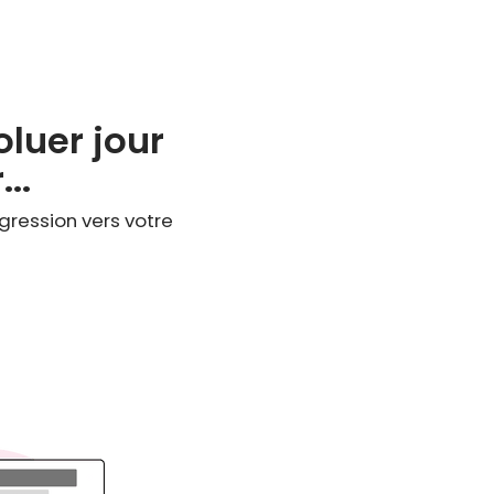
oluer jour
..
ogression vers votre